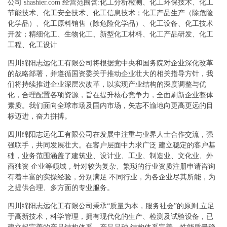
公司 shashier.com 经营范围含:化工分析检测、化工环保技术、化工
节能技术、化工安全技术、化工信息技术；化工产品生产（除危险
化学品）、化工原料销售（除危险化学品）、化工设备、化工技术
开发；精细化工、生物化工、新型化工材料、化工产品研发、化工
工程、化工设计
四川绵阳志远化工有限公司将根据党中央和国务院对企业深化改革
的战略部署，并遵循国资委关于推动企业壮大的相关指导方针，我
们将持续推进企业深层次改革，以实现产业结构的深度调整与优
化，合理配置各项资源，旨在提升核心竞争力，全面刷新企业整体
素质。我们面向全球市场及国内市场，矢志不渝地向更高更远的目
标迈进，奋力拼搏。
四川绵阳志远化工有限公司在发展中注重与业界人士合作交流，强
强联手，共同发展壮大。在客户层面中力求广泛 建立稳定的客户基
础，业务范围涵盖了建筑业、设计业、工业、制造业、文化业、外
商独资 企业等领域，针对较为复杂、繁琐的行业资质注册申请咨询
有着丰富的实操经验，分别满足 不同行业，为各企业尽其所能，为
之提供合理、多方面的专业服务。
四川绵阳志远化工有限公司秉承“质量为本，服务社会”的原则,立足
于高新技术，科学管理，拥有现代化的生产、检测及试验设备，已