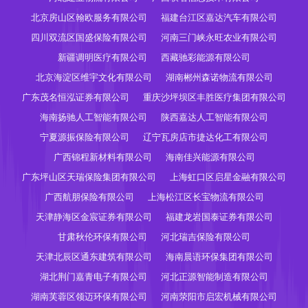
北京房山区翰欧服务有限公司
福建台江区嘉达汽车有限公司
四川双流区国盛保险有限公司
河南三门峡永旺农业有限公司
新疆调明医疗有限公司
西藏驰彩能源有限公司
北京海淀区维宇文化有限公司
湖南郴州森诺物流有限公司
广东茂名恒泓证券有限公司
重庆沙坪坝区丰胜医疗集团有限公司
海南扬驰人工智能有限公司
陕西嘉达人工智能有限公司
宁夏源振保险有限公司
辽宁瓦房店市捷达化工有限公司
广西锦程新材料有限公司
海南佳兴能源有限公司
广东坪山区天瑞保险集团有限公司
上海虹口区启星金融有限公司
广西航朋保险有限公司
上海松江区长宝物流有限公司
天津静海区金宸证券有限公司
福建龙岩国泰证券有限公司
甘肃秋伦环保有限公司
河北瑞吉保险有限公司
天津北辰区通东建筑有限公司
海南晨语环保集团有限公司
湖北荆门嘉青电子有限公司
河北正源智能制造有限公司
湖南芙蓉区领迈环保有限公司
河南荥阳市启宏机械有限公司